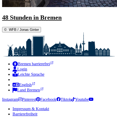
48 Stunden in Bremen
©
WFB / Jonas Ginter
Bremen barrierefrei
Login
Leichte Sprache
Zur Deutschen Gebärdensprache
English
Land Bremen
Instagram
Pinterest
Facebook
Tiktok
Youtube
Impressum & Kontakt
Barrierefreiheit