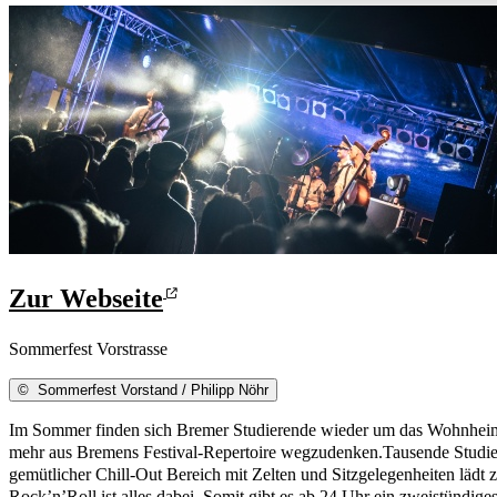
Zur Webseite
Sommerfest Vorstrasse
©
Sommerfest Vorstand / Philipp Nöhr
Im Sommer finden sich Bremer Studierende wieder um das Wohnheim Vo
mehr aus Bremens Festival-Repertoire wegzudenken.Tausende Studiere
gemütlicher Chill-Out Bereich mit Zelten und Sitzgelegenheiten läd
Rock’n’Roll ist alles dabei. Somit gibt es ab 24 Uhr ein zweistünd