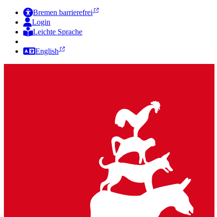
Bremen barrierefrei
Login
Leichte Sprache
Zur Deutschen Gebärdensprache
English