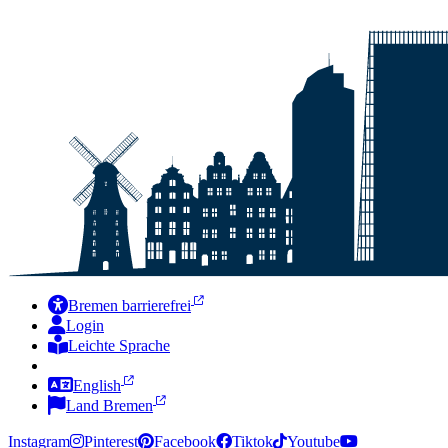
Bremen barrierefrei
Login
Leichte Sprache
Zur Deutschen Gebärdensprache
English
Land Bremen
Instagram
Pinterest
Facebook
Tiktok
Youtube