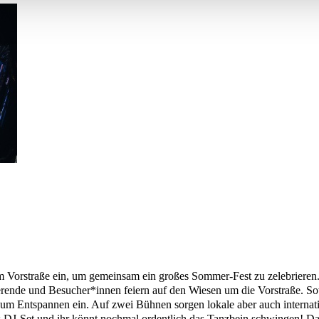
rstraße ein, um gemeinsam ein großes Sommer-Fest zu zelebrieren. Was
nde und Besucher*innen feiern auf den Wiesen um die Vorstraße. Sowoh
t zum Entspannen ein. Auf zwei Bühnen sorgen lokale aber auch intern
iges DJ-Set und ihr könnt nochmal ordentlich das Tanzbein schwingen!