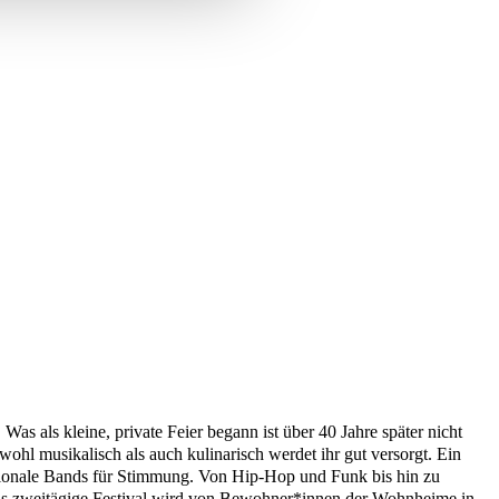
 als kleine, private Feier begann ist über 40 Jahre später nicht
l musikalisch als auch kulinarisch werdet ihr gut versorgt. Ein
ationale Bands für Stimmung. Von Hip-Hop und Funk bis hin zu
 Das zweitägige Festival wird von Bewohner*innen der Wohnheime in