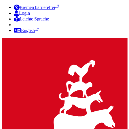
Bremen barrierefrei
Login
Leichte Sprache
Zur Deutschen Gebärdensprache
English