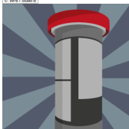
©
WFB / Studio B