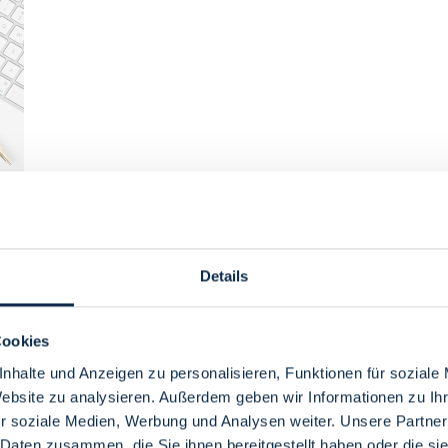
Details
et. Als Gastronom werden Sie zusätzlich in unserem
Gastrofinder
aufgef
b-App "
Dein Bremen Guide
" integriert. Darüber hinaus besteht die Mögl
Cookies
nhalte und Anzeigen zu personalisieren, Funktionen für soziale
Website zu analysieren. Außerdem geben wir Informationen zu I
r soziale Medien, Werbung und Analysen weiter. Unsere Partner
 Daten zusammen, die Sie ihnen bereitgestellt haben oder die s