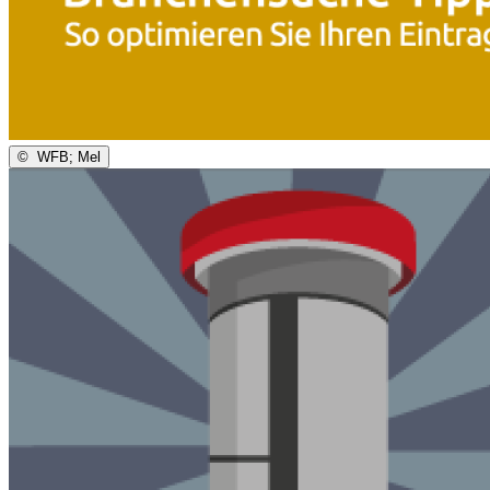
©
WFB; Mel