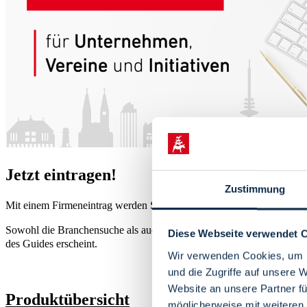
Jetzt eintragen!
Zustimmung
Mit einem Firmeneintrag werden Sie in unserer Branchensuche gelist
Sowohl die Branchensuche als auch der Gastrofinder sind in der We
Diese Webseite verwendet 
des Guides erscheint.
Wir verwenden Cookies, um I
und die Zugriffe auf unsere 
Website an unsere Partner fü
Produktübersicht
möglicherweise mit weiteren