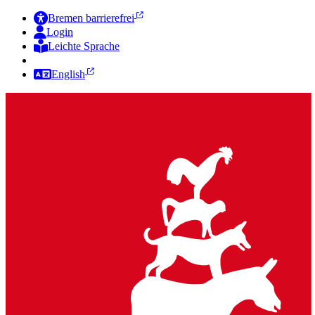
Bremen barrierefrei
Login
Leichte Sprache
Zur Deutschen Gebärdensprache
English