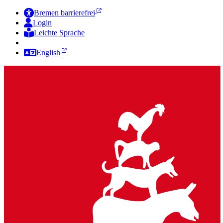
Bremen barrierefrei
Login
Leichte Sprache
Zur Deutschen Gebärdensprache
English