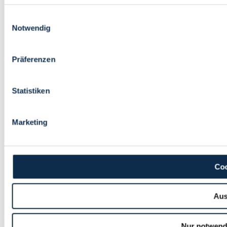
Einwilligungsauswahl
Notwendig
Präferenzen
Statistiken
Marketing
Coo
Aus
Nur notwend