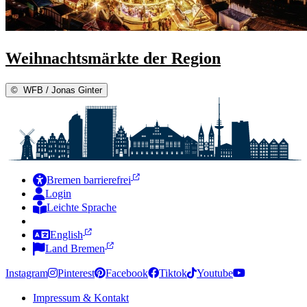
Weihnachtsmärkte der Region
©
WFB / Jonas Ginter
Bremen barrierefrei
Login
Leichte Sprache
Zur Deutschen Gebärdensprache
English
Land Bremen
Instagram
Pinterest
Facebook
Tiktok
Youtube
Impressum & Kontakt