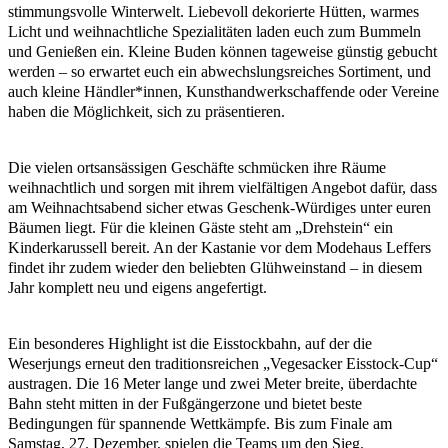
stimmungsvolle Winterwelt. Liebevoll dekorierte Hütten, warmes
Licht und weihnachtliche Spezialitäten laden euch zum Bummeln
und Genießen ein. Kleine Buden können tageweise günstig gebucht
werden – so erwartet euch ein abwechslungsreiches Sortiment, und
auch kleine Händler*innen, Kunsthandwerkschaffende oder Vereine
haben die Möglichkeit, sich zu präsentieren.
Die vielen ortsansässigen Geschäfte schmücken ihre Räume
weihnachtlich und sorgen mit ihrem vielfältigen Angebot dafür, dass
am Weihnachtsabend sicher etwas Geschenk-Würdiges unter euren
Bäumen liegt. Für die kleinen Gäste steht am „Drehstein“ ein
Kinderkarussell bereit. An der Kastanie vor dem Modehaus Leffers
findet ihr zudem wieder den beliebten Glühweinstand – in diesem
Jahr komplett neu und eigens angefertigt.
Ein besonderes Highlight ist die Eisstockbahn, auf der die
Weserjungs erneut den traditionsreichen „Vegesacker Eisstock-Cup“
austragen. Die 16 Meter lange und zwei Meter breite, überdachte
Bahn steht mitten in der Fußgängerzone und bietet beste
Bedingungen für spannende Wettkämpfe. Bis zum Finale am
Samstag, 27. Dezember, spielen die Teams um den Sieg.