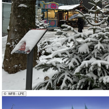
©
WFB - LPE