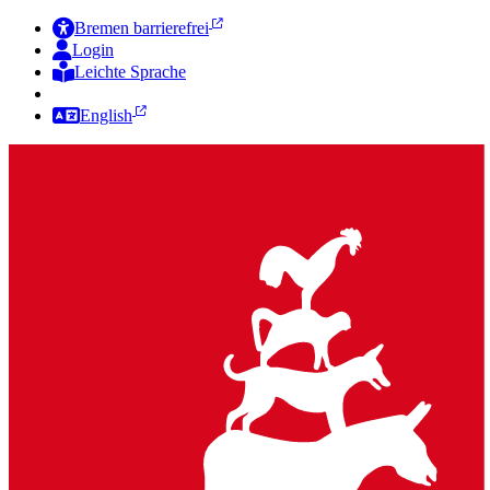
Bremen barrierefrei
Login
Leichte Sprache
Zur Deutschen Gebärdensprache
English