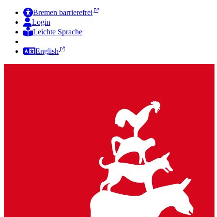
Bremen barrierefrei
Login
Leichte Sprache
Zur Deutschen Gebärdensprache
English