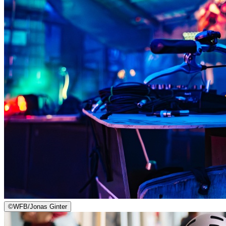
©
WFB/Jonas Ginter