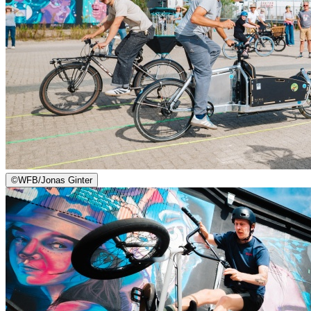
©
WFB/Jonas Ginter