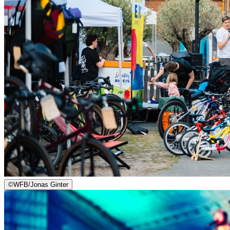
©
WFB/Jonas Ginter