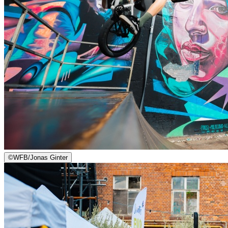
©
WFB/Jonas Ginter