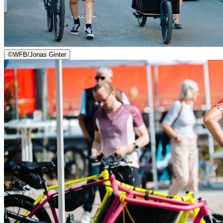
©
WFB/Jonas Ginter