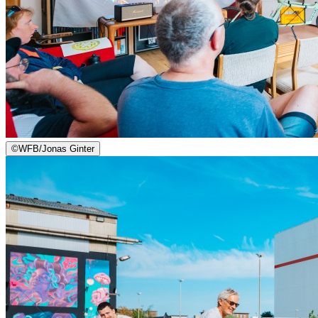
©
WFB/Jonas Ginter