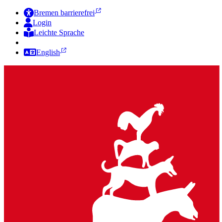
Bremen barrierefrei
Login
Leichte Sprache
Zur Deutschen Gebärdensprache
English