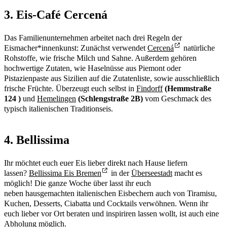
3. Eis-Café Cercená
Das Familienunternehmen arbeitet nach drei Regeln der
Eismacher*innenkunst: Zunächst verwendet
Cercená
natürliche
Rohstoffe, wie frische Milch und Sahne. Außerdem gehören
hochwertige Zutaten, wie Haselnüsse aus Piemont oder
Pistazienpaste aus Sizilien auf die Zutatenliste, sowie ausschließlich
frische Früchte. Überzeugt euch selbst in
Findorff
(Hemmstraße
124 )
und
Hemelingen
(Schlengstraße 2B)
vom Geschmack des
typisch italienischen Traditionseis.
4. Bellissima
Ihr möchtet euch euer Eis lieber direkt nach Hause liefern
lassen?
Bellissima Eis Bremen
in der
Überseestadt
macht es
möglich! Die ganze Woche über lasst ihr euch
neben hausgemachten italienischen Eisbechern auch von Tiramisu,
Kuchen, Desserts, Ciabatta und Cocktails verwöhnen. Wenn ihr
euch lieber vor Ort beraten und inspiriren lassen wollt, ist auch eine
Abholung möglich.