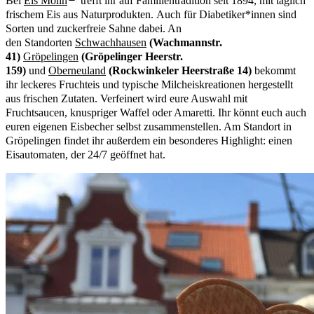
Bei
Eis Molin
trefft ihr auf Familientradition seit 1894, mit täglich
frischem Eis aus Naturprodukten. Auch für Diabetiker*innen sind
Sorten und zuckerfreie Sahne dabei. An
den Standorten
Schwachhausen
(Wachmannstr.
41)
Gröpelingen
(Gröpelinger Heerstr.
159)
und
Oberneuland
(Rockwinkeler Heerstraße 14)
bekommt
ihr leckeres Fruchteis und typische Milcheiskreationen hergestellt
aus frischen Zutaten. Verfeinert wird eure Auswahl mit
Fruchtsaucen, knuspriger Waffel oder Amaretti. Ihr könnt euch auch
euren eigenen Eisbecher selbst zusammenstellen. Am Standort in
Gröpelingen findet ihr außerdem ein besonderes Highlight: einen
Eisautomaten, der 24/7 geöffnet hat.