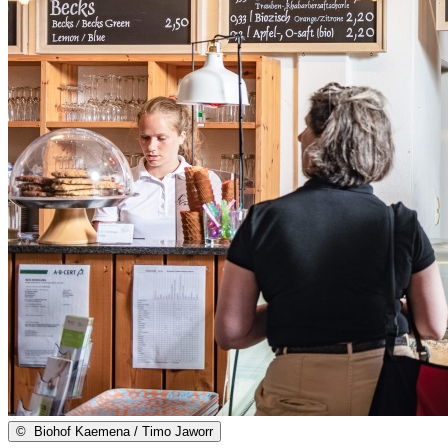
©
Biohof Kaemena / Timo Jaworr