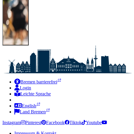
Bremen barrierefrei
Login
Leichte Sprache
Zur Deutschen Gebärdensprache
English
Land Bremen
Instagram
Pinterest
Facebook
Tiktok
Youtube
Impressum & Kontakt