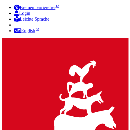
Bremen barrierefrei
Login
Leichte Sprache
Zur Deutschen Gebärdensprache
English