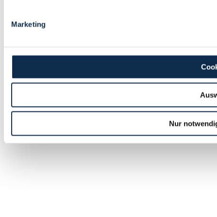
Marketing
Cook
Ausw
Nur notwendi