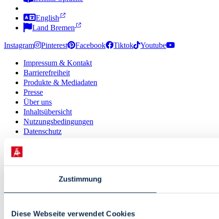
Zur Deutschen Gebärdensprache
English
Land Bremen
Instagram
Pinterest
Facebook
Tiktok
Youtube
Impressum & Kontakt
Barrierefreiheit
Produkte & Mediadaten
Presse
Über uns
Inhaltsübersicht
Nutzungsbedingungen
Datenschutz
© 2026 · Bremen Online - eine Abteilung der WFB
Wirtschaftsförderung Bremen GmbH
Zustimmung
Diese Webseite verwendet Cookies