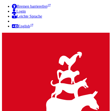
Bremen barrierefrei
Login
Leichte Sprache
Zur Deutschen Gebärdensprache
English