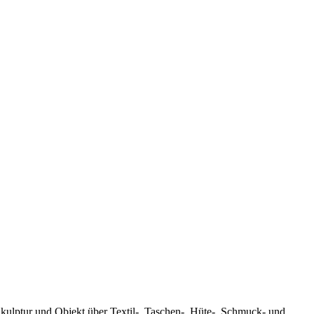
kulptur und Objekt über Textil-, Taschen-, Hüte-, Schmuck- und