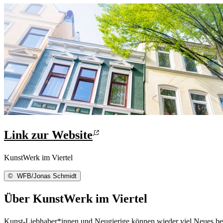
Link zur Website
KunstWerk im Viertel
©
WFB/Jonas Schmidt
Über KunstWerk im Viertel
Kunst-Liebhaber*innen und Neugierige können wieder viel Neues best