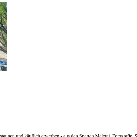
aunen und käuflich erwerben - aus den Sparten Malerei, Fotografie, S