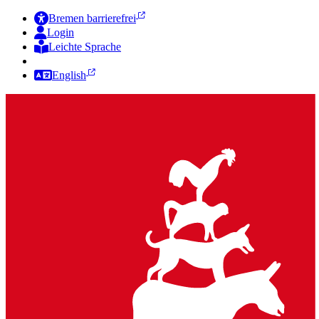
Bremen barrierefrei
Login
Leichte Sprache
Zur Deutschen Gebärdensprache
English