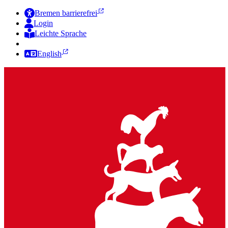
Bremen barrierefrei
Login
Leichte Sprache
Zur Deutschen Gebärdensprache
English