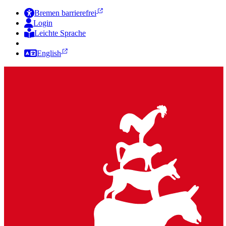
Bremen barrierefrei
Login
Leichte Sprache
Zur Deutschen Gebärdensprache
English