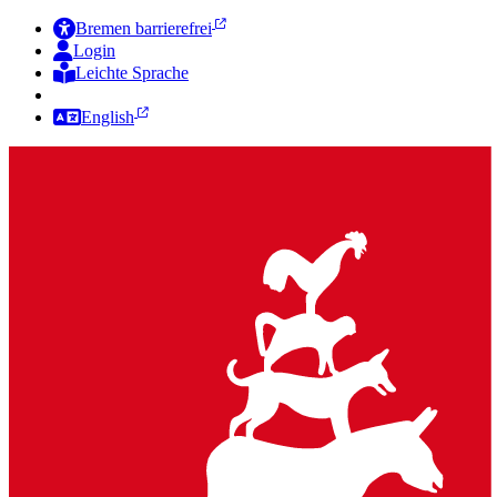
Bremen barrierefrei
Login
Leichte Sprache
Zur Deutschen Gebärdensprache
English