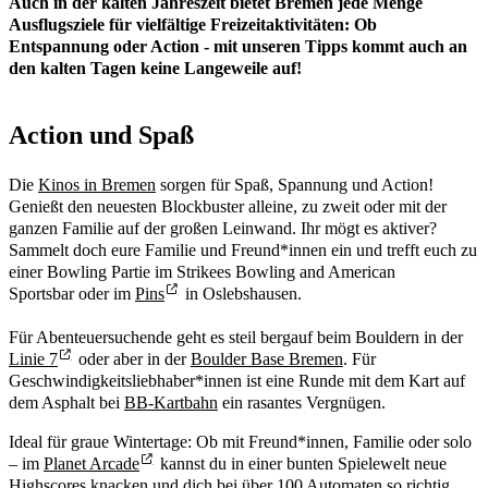
Auch in der kalten Jahreszeit bietet Bremen jede Menge
Ausflugsziele für vielfältige Freizeitaktivitäten: Ob
Entspannung oder Action - mit unseren Tipps kommt auch an
den kalten Tagen keine Langeweile auf!
Action und Spaß
Die
Kinos in Bremen
sorgen für Spaß, Spannung und Action!
Genießt den neuesten Blockbuster alleine, zu zweit oder mit der
ganzen Familie auf der großen Leinwand. Ihr mögt es aktiver?
Sammelt doch eure Familie und Freund*innen ein und trefft euch zu
einer Bowling Partie im Strikees Bowling and American
Sportsbar oder im
Pins
in Oslebshausen.
Für Abenteuersuchende geht es steil bergauf beim Bouldern in der
Linie 7
oder aber in der
Boulder Base Bremen
. Für
Geschwindigkeitsliebhaber*innen ist eine Runde mit dem Kart auf
dem Asphalt bei
BB-Kartbahn
ein rasantes Vergnügen.
Ideal für graue Wintertage: Ob mit Freund*innen, Familie oder solo
– im
Planet Arcade
kannst du in einer bunten Spielewelt neue
Highscores knacken und dich bei über 100 Automaten so richtig