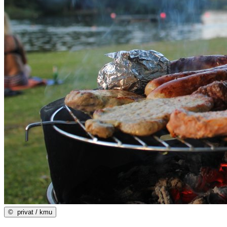
©
privat / kmu