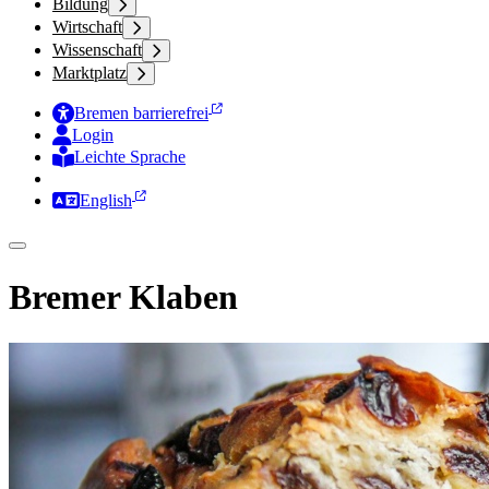
Bildung
Wirtschaft
Wissenschaft
Marktplatz
Bremen barrierefrei
Login
Leichte Sprache
Zur Deutschen Gebärdensprache
English
Bremer Klaben