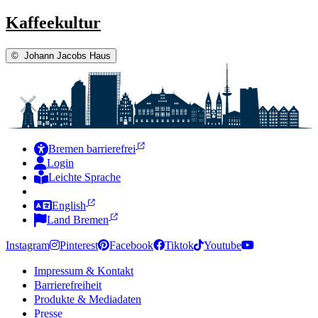
Kaffeekultur
©
Johann Jacobs Haus
Bremen barrierefrei
Login
Leichte Sprache
Zur Deutschen Gebärdensprache
English
Land Bremen
Instagram
Pinterest
Facebook
Tiktok
Youtube
Impressum & Kontakt
Barrierefreiheit
Produkte & Mediadaten
Presse