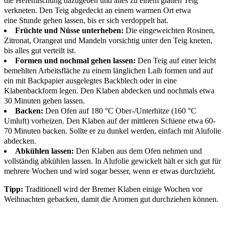
die Hefemischung dazugeben und alles zu einem glatten Teig
verkneten. Den Teig abgedeckt an einem warmen Ort etwa
eine Stunde gehen lassen, bis er sich verdoppelt hat.
Früchte und Nüsse unterheben:
Die eingeweichten Rosinen,
Zitronat, Orangeat und Mandeln vorsichtig unter den Teig kneten,
bis alles gut verteilt ist.
Formen und nochmal gehen lassen:
Den Teig auf einer leicht
bemehlten Arbeitsfläche zu einem länglichen Laib formen und auf
ein mit Backpapier ausgelegtes Backblech oder in eine
Klabenbackform legen. Den Klaben abdecken und nochmals etwa
30 Minuten gehen lassen.
Backen:
Den Ofen auf 180 °C Ober-/Unterhitze (160 °C
Umluft) vorheizen. Den Klaben auf der mittleren Schiene etwa 60-
70 Minuten backen. Sollte er zu dunkel werden, einfach mit Alufolie
abdecken.
Abkühlen lassen:
Den Klaben aus dem Ofen nehmen und
vollständig abkühlen lassen. In Alufolie gewickelt hält er sich gut für
mehrere Wochen und wird sogar besser, wenn er etwas durchzieht.
Tipp:
Traditionell wird der Bremer Klaben einige Wochen vor
Weihnachten gebacken, damit die Aromen gut durchziehen können.