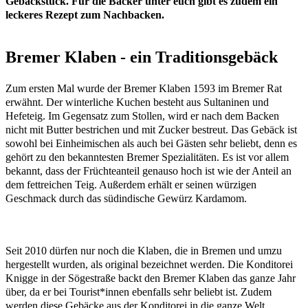
Gebäckstück. Für die Bäcker unter euch gibt es zudem ein
leckeres Rezept zum Nachbacken.
Bremer Klaben - ein Traditionsgebäck
Zum ersten Mal wurde der Bremer Klaben 1593 im Bremer Rat
erwähnt. Der winterliche Kuchen besteht aus Sultaninen und
Hefeteig. Im Gegensatz zum Stollen, wird er nach dem Backen
nicht mit Butter bestrichen und mit Zucker bestreut. Das Gebäck ist
sowohl bei Einheimischen als auch bei Gästen sehr beliebt, denn es
gehört zu den bekanntesten Bremer Spezialitäten. Es ist vor allem
bekannt, dass der Früchteanteil genauso hoch ist wie der Anteil an
dem fettreichen Teig. Außerdem erhält er seinen würzigen
Geschmack durch das südindische Gewürz Kardamom.
Seit 2010 dürfen nur noch die Klaben, die in Bremen und umzu
hergestellt wurden, als original bezeichnet werden. Die Konditorei
Knigge in der Sögestraße backt den Bremer Klaben das ganze Jahr
über, da er bei Tourist*innen ebenfalls sehr beliebt ist. Zudem
werden diese Gebäcke aus der Konditorei in die ganze Welt