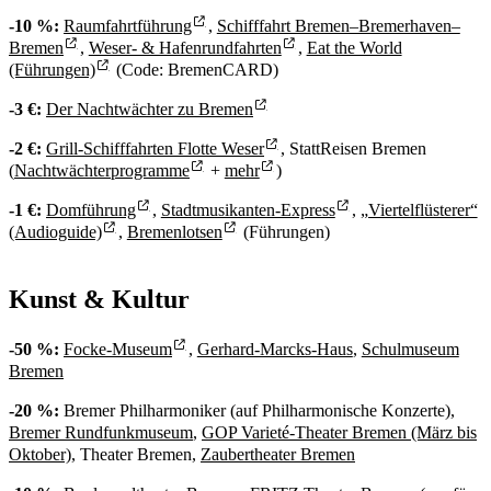
-10 %:
Raumfahrtführung
,
Schifffahrt Bremen–Bremerhaven–
Bremen
,
Weser- & Hafenrundfahrten
,
Eat the World
(Führungen)
(Code: BremenCARD)
-3 €:
Der Nachtwächter zu Bremen
-2 €:
Grill-Schifffahrten Flotte Weser
, StattReisen Bremen
(
Nachtwächterprogramme
+
mehr
)
-1 €:
Domführung
,
Stadtmusikanten-Express
,
„Viertelflüsterer“
(Audioguide)
,
Bremenlotsen
(Führungen)
Kunst & Kultur
-50 %:
Focke-Museum
,
Gerhard-Marcks-Haus
,
Schulmuseum
Bremen
-20 %:
Bremer Philharmoniker (auf Philharmonische Konzerte),
Bremer Rundfunkmuseum
,
GOP Varieté-Theater Bremen (März bis
Oktober)
, Theater Bremen,
Zaubertheater Bremen