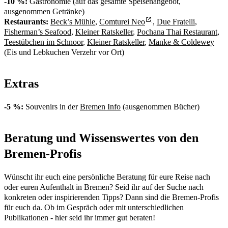
-10 %:
Gastronomie (auf das gesamte Speisenangebot,
ausgenommen Getränke)
Restaurants:
Beck’s Mühle
,
Comturei Neo
,
Due Fratelli
,
Fisherman’s Seafood
,
Kleiner Ratskeller
,
Pochana Thai Restaurant
,
Teestübchen im Schnoor
,
Kleiner Ratskeller
,
Manke & Coldewey
(Eis und Lebkuchen Verzehr vor Ort)
Extras
-5 %:
Souvenirs in der
Bremen Info
(ausgenommen Bücher)
Beratung und Wissenswertes von den
Bremen-Profis
Wünscht ihr euch eine persönliche Beratung für eure Reise nach
oder euren Aufenthalt in Bremen? Seid ihr auf der Suche nach
konkreten oder inspirierenden Tipps? Dann sind die Bremen-Profis
für euch da. Ob im Gespräch oder mit unterschiedlichen
Publikationen - hier seid ihr immer gut beraten!