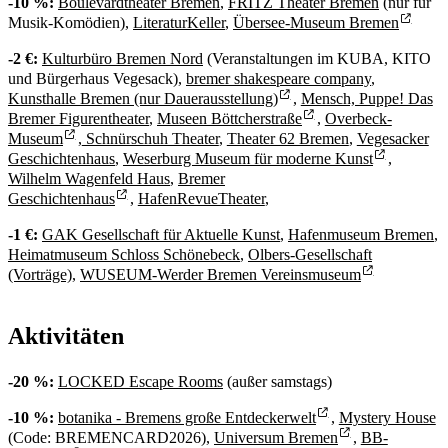
-10 %:
Boulevardtheater Bremen
,
FRITZ Theater Bremen
(nur für
Musik-Komödien),
LiteraturKeller
,
Übersee-Museum Bremen
-2 €:
Kulturbüro Bremen Nord
(Veranstaltungen im KUBA, KITO
und Bürgerhaus Vegesack),
bremer shakespeare company
,
Kunsthalle Bremen (nur Dauerausstellung)
,
Mensch, Puppe! Das
Bremer Figurentheater
,
Museen Böttcherstraße
,
Overbeck-
Museum
,
Schnürschuh Theater
,
Theater 62 Bremen
,
Vegesacker
Geschichtenhaus
,
Weserburg Museum für moderne Kunst
,
Wilhelm Wagenfeld Haus
,
Bremer
Geschichtenhaus
,
HafenRevueTheater
,
-1 €:
GAK Gesellschaft für Aktuelle Kunst
,
Hafenmuseum Bremen
,
Heimatmuseum Schloss Schönebeck
,
Olbers-Gesellschaft
(Vorträge)
,
WUSEUM-Werder Bremen Vereinsmuseum
Aktivitäten
-20 %:
LOCKED Escape Rooms
(außer samstags)
-10 %:
botanika - Bremens große Entdeckerwelt
,
Mystery House
(Code: BREMENCARD2026),
Universum Bremen
,
BB-