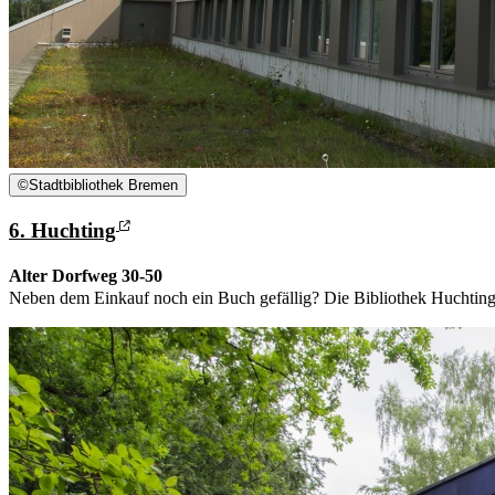
©
Stadtbibliothek Bremen
6. Huchting
Alter Dorfweg 30-50
Neben dem Einkauf noch ein Buch gefällig? Die Bibliothek Huchting 